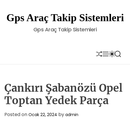
S
k
Gps Araç Takip Sistemleri
i
p
Gps Araç Takip Sistemleri
t
o
c
o
S
M
S
S
H
E
W
E
n
U
N
I
A
t
F
U
T
R
e
F
C
C
L
H
H
n
E
C
Çankırı Şabanözü Opel
t
O
L
Toptan Yedek Parça
O
R
M
Posted on
by
Ocak 22, 2024
admin
O
D
E