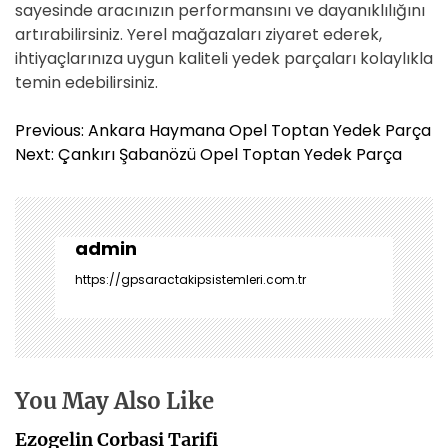
sayesinde aracınızın performansını ve dayanıklılığını
artırabilirsiniz. Yerel mağazaları ziyaret ederek,
ihtiyaçlarınıza uygun kaliteli yedek parçaları kolaylıkla
temin edebilirsiniz.
Y
Previous:
Ankara Haymana Opel Toptan Yedek Parça
a
Next:
Çankırı Şabanözü Opel Toptan Yedek Parça
z
ı
g
e
admin
z
https://gpsaractakipsistemleri.com.tr
i
n
m
e
s
You May Also Like
i
Ezogelin Corbasi Tarifi