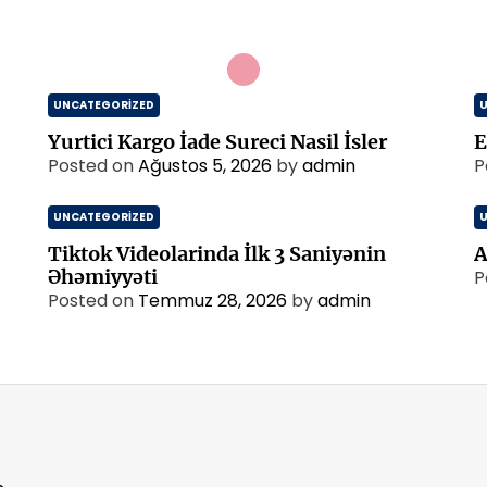
UNCATEGORIZED
Yurtici Kargo İade Sureci Nasil İsler
E
Posted on
Ağustos 5, 2026
by
admin
P
UNCATEGORIZED
Tiktok Videolarinda İlk 3 Saniyənin
A
Əhəmiyyəti
P
Posted on
Temmuz 28, 2026
by
admin