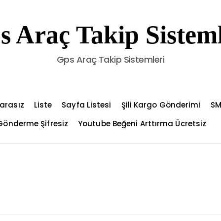
s Araç Takip Sisteml
Gps Araç Takip Sistemleri
arasız
Liste
Sayfa Listesi
Şili Kargo Gönderimi
SM
 Gönderme Şifresiz
Youtube Beğeni Arttırma Ücretsiz