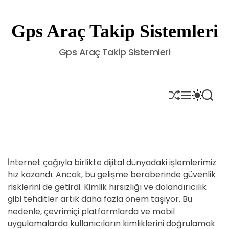
S
k
Gps Araç Takip Sistemleri
i
p
Gps Araç Takip Sistemleri
t
o
c
o
S
M
S
S
H
E
W
E
n
U
N
I
A
t
F
U
T
R
e
F
C
C
L
H
H
n
E
C
t
O
İnternet çağıyla birlikte dijital dünyadaki işlemlerimiz
L
hız kazandı. Ancak, bu gelişme beraberinde güvenlik
O
R
risklerini de getirdi. Kimlik hırsızlığı ve dolandırıcılık
M
gibi tehditler artık daha fazla önem taşıyor. Bu
O
nedenle, çevrimiçi platformlarda ve mobil
D
E
uygulamalarda kullanıcıların kimliklerini doğrulamak