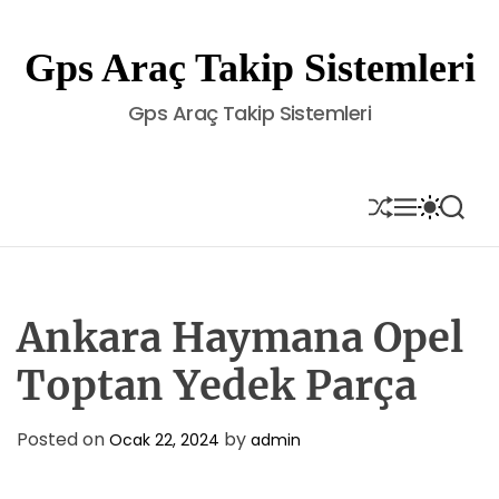
S
k
Gps Araç Takip Sistemleri
i
p
Gps Araç Takip Sistemleri
t
o
c
o
S
M
S
S
H
E
W
E
n
U
N
I
A
t
F
U
T
R
e
F
C
C
L
H
H
n
E
C
Ankara Haymana Opel
t
O
L
Toptan Yedek Parça
O
R
M
Posted on
by
Ocak 22, 2024
admin
O
D
E