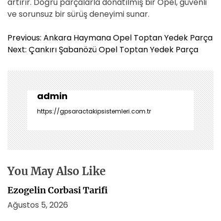
artırır. Doğru parçalarla donatılmış bir Opel, güvenli
ve sorunsuz bir sürüş deneyimi sunar.
Y
Previous:
Ankara Haymana Opel Toptan Yedek Parça
a
Next:
Çankırı Şabanözü Opel Toptan Yedek Parça
z
ı
g
e
admin
z
https://gpsaractakipsistemleri.com.tr
i
n
m
e
s
You May Also Like
i
Ezogelin Corbasi Tarifi
Ağustos 5, 2026