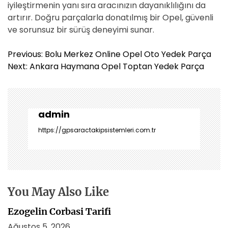
iyileştirmenin yanı sıra aracınızın dayanıklılığını da
artırır. Doğru parçalarla donatılmış bir Opel, güvenli
ve sorunsuz bir sürüş deneyimi sunar.
Y
Previous:
Bolu Merkez Online Opel Oto Yedek Parça
a
Next:
Ankara Haymana Opel Toptan Yedek Parça
z
ı
g
e
admin
z
https://gpsaractakipsistemleri.com.tr
i
n
m
e
s
You May Also Like
i
Ezogelin Corbasi Tarifi
Ağustos 5, 2026