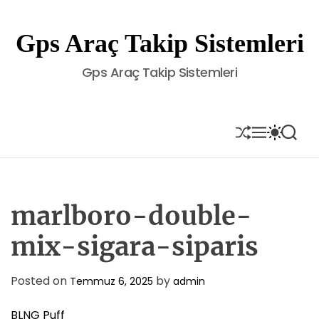
S
k
Gps Araç Takip Sistemleri
i
p
Gps Araç Takip Sistemleri
t
o
c
o
S
M
S
S
H
E
W
E
n
U
N
I
A
t
F
U
T
R
e
F
C
C
L
H
H
n
E
C
marlboro-double-
t
O
L
mix-sigara-siparis
O
R
M
Posted on
by
Temmuz 6, 2025
admin
O
D
E
BLNG Puff