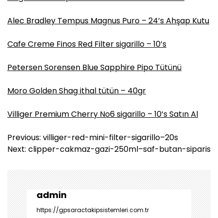
Alec Bradley Tempus Magnus Puro – 24’s Ahşap Kutu
Cafe Creme Finos Red Filter sigarillo – 10’s
Petersen Sorensen Blue Sapphire Pipo Tütünü
Moro Golden Shag ithal tütün – 40gr
Villiger Premium Cherry No6 sigarillo – 10’s Satın Al
Y
Previous:
villiger-red-mini-filter-sigarillo–20s
a
Next:
clipper-cakmaz-gazi-250ml–saf-butan-siparis
z
ı
g
e
admin
z
https://gpsaractakipsistemleri.com.tr