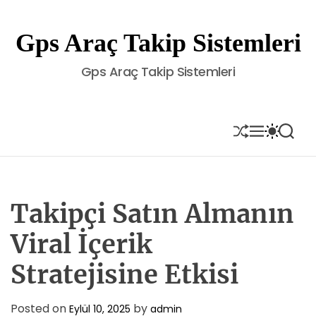
S
k
Gps Araç Takip Sistemleri
i
p
Gps Araç Takip Sistemleri
t
o
c
o
S
M
S
S
H
E
W
E
n
U
N
I
A
t
F
U
T
R
e
F
C
C
L
H
H
n
E
C
Takipçi Satın Almanın
t
O
L
Viral İçerik
O
R
Stratejisine Etkisi
M
O
D
E
Posted on
by
Eylül 10, 2025
admin