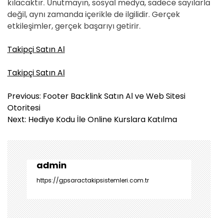
kılacaktır. Unutmayın, sosyal medya, sadece sayılarla
değil, aynı zamanda içerikle de ilgilidir. Gerçek
etkileşimler, gerçek başarıyı getirir.
Takipçi Satın Al
Takipçi Satın Al
Y
Previous:
Footer Backlink Satın Al ve Web Sitesi
a
Otoritesi
z
Next:
Hediye Kodu İle Online Kurslara Katılma
ı
g
e
z
admin
i
https://gpsaractakipsistemleri.com.tr
n
m
e