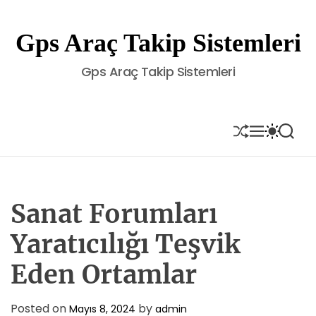
S
k
Gps Araç Takip Sistemleri
i
p
Gps Araç Takip Sistemleri
t
o
c
o
S
M
S
S
H
E
W
E
n
U
N
I
A
t
F
U
T
R
e
F
C
C
L
H
H
n
E
C
Sanat Forumları
t
O
L
Yaratıcılığı Teşvik
O
R
Eden Ortamlar
M
O
D
E
Posted on
by
Mayıs 8, 2024
admin