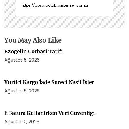
n
https://gpsaractakipsistemleri.com.tr
m
e
s
i
You May Also Like
Ezogelin Corbasi Tarifi
Ağustos 5, 2026
Yurtici Kargo İade Sureci Nasil İsler
Ağustos 5, 2026
E Fatura Kullanirken Veri Guvenligi
Ağustos 2, 2026