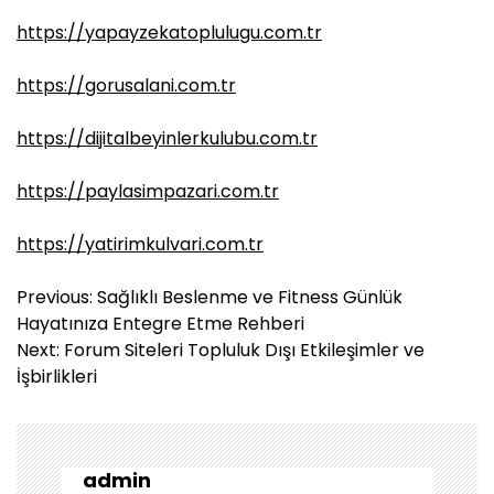
https://yapayzekatoplulugu.com.tr
https://gorusalani.com.tr
https://dijitalbeyinlerkulubu.com.tr
https://paylasimpazari.com.tr
https://yatirimkulvari.com.tr
Y
Previous:
Sağlıklı Beslenme ve Fitness Günlük
a
Hayatınıza Entegre Etme Rehberi
z
Next:
Forum Siteleri Topluluk Dışı Etkileşimler ve
ı
İşbirlikleri
g
e
z
i
admin