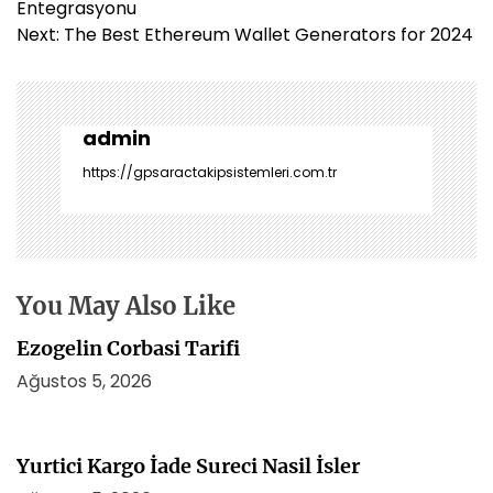
a
Entegrasyonu
z
Next:
The Best Ethereum Wallet Generators for 2024
ı
g
e
z
admin
i
https://gpsaractakipsistemleri.com.tr
n
m
e
s
i
You May Also Like
Ezogelin Corbasi Tarifi
Ağustos 5, 2026
Yurtici Kargo İade Sureci Nasil İsler