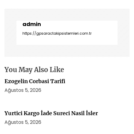
z
ı
g
e
admin
z
https://gpsaractakipsistemleri.com.tr
i
n
m
e
s
You May Also Like
i
Ezogelin Corbasi Tarifi
Ağustos 5, 2026
Yurtici Kargo İade Sureci Nasil İsler
Ağustos 5, 2026