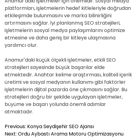
Anamur'daki işletmeler için önemlidir. Sosyal medya
platformları, işletmelerin hedef kitleleriyle doğrudan
etkileşimde bulunmasını ve marka bilinirliğini
artırmasını sağlar. İyi planlanmış SEO stratejileri,
işletmelerin sosyal medya paylaşımlarını optimize
etmesine ve daha geniş bir kitleye ulaşmasına
yardımcı olur.
Anamur'daki küçük ölçekli işletmeler, etkili SEO
stratejileri sayesinde büyük başarılar elde
etmektedir. Anahtar kelime araştırması, kaliteli içerik
üretimi ve sosyal medyanın kullanımı gibi faktörler
işletmelerin dijital pazarda öne çıkmasını sağlar. Bu
stratejileri doğru bir şekilde uygulayan işletmeler,
büyüme ve başarı yolunda önemli adımlar
atmaktadır.
Y
Previous:
Konya Seydişehir SEO Ajansı
a
Next:
Ordu Aybastı Arama Motoru Optimizasyonu