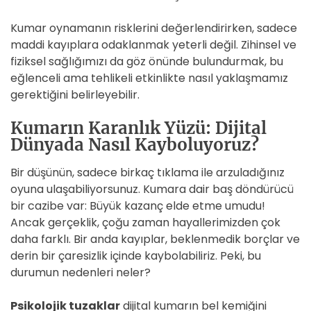
Kumar oynamanın risklerini değerlendirirken, sadece
maddi kayıplara odaklanmak yeterli değil. Zihinsel ve
fiziksel sağlığımızı da göz önünde bulundurmak, bu
eğlenceli ama tehlikeli etkinlikte nasıl yaklaşmamız
gerektiğini belirleyebilir.
Kumarın Karanlık Yüzü: Dijital
Dünyada Nasıl Kayboluyoruz?
Bir düşünün, sadece birkaç tıklama ile arzuladığınız
oyuna ulaşabiliyorsunuz. Kumara dair baş döndürücü
bir cazibe var: Büyük kazanç elde etme umudu!
Ancak gerçeklik, çoğu zaman hayallerimizden çok
daha farklı. Bir anda kayıplar, beklenmedik borçlar ve
derin bir çaresizlik içinde kaybolabiliriz. Peki, bu
durumun nedenleri neler?
Psikolojik tuzaklar
dijital kumarın bel kemiğini