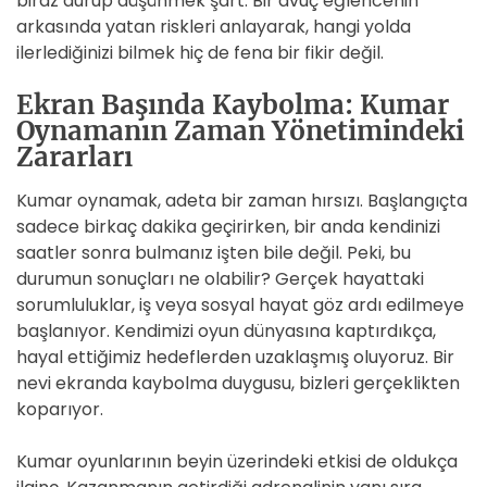
biraz durup düşünmek şart. Bir avuç eğlencenin
arkasında yatan riskleri anlayarak, hangi yolda
ilerlediğinizi bilmek hiç de fena bir fikir değil.
Ekran Başında Kaybolma: Kumar
Oynamanın Zaman Yönetimindeki
Zararları
Kumar oynamak, adeta bir zaman hırsızı. Başlangıçta
sadece birkaç dakika geçirirken, bir anda kendinizi
saatler sonra bulmanız işten bile değil. Peki, bu
durumun sonuçları ne olabilir? Gerçek hayattaki
sorumluluklar, iş veya sosyal hayat göz ardı edilmeye
başlanıyor. Kendimizi oyun dünyasına kaptırdıkça,
hayal ettiğimiz hedeflerden uzaklaşmış oluyoruz. Bir
nevi ekranda kaybolma duygusu, bizleri gerçeklikten
koparıyor.
Kumar oyunlarının beyin üzerindeki etkisi de oldukça