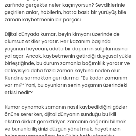
zarfında gerçekte neler kaçırıyorsun? Sevdiklerinle
geçirilen anlar, hobilerin, hatta basit bir yürüyüş bile
zaman kaybetmenin bir parçası.
Dijital dünyada kumar, beyin kimyanı üzerinde de
olumsuz etkiler yaratır. Her kazanım başında
yaşanan heyecan, adeta bir dopamin salgılamasına
yol açar. Ancak, kaybetmenin getirdiği duygusal yükle
birleştiğinde, bu durum zamanla bağımlılık yaratır ve
dolayısıyla daha fazla zaman kaybına neden olur.
Kendine sormaktan geri durma: “Bu kadar zamanım
var mı?” Yani, bu oyunların senin yaşamın üzerindeki
etkisi nedir?
Kumar oynamak zamanın nasıl kaybedildiğini gözler
önüne sererken, dijital dünyanın sunduğu bu ikili
ekstra dikkat gerektiriyor. Zamanın değerini bilmek
ve bununla ilişkinizi düzgün yönetmek, hayatınızın