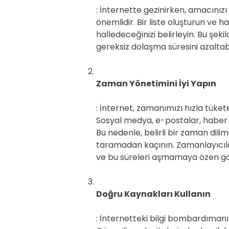
: İnternette gezinirken, amacını
önemlidir. Bir liste oluşturun ve h
halledeceğinizi belirleyin. Bu şeki
gereksiz dolaşma süresini azaltabil
Zaman Yönetimini İyi Yapın
: İnternet, zamanımızı hızla tüket
Sosyal medya, e-postalar, haber si
Bu nedenle, belirli bir zaman dili
taramadan kaçının. Zamanlayıcılar 
ve bu süreleri aşmamaya özen göst
Doğru Kaynakları Kullanın
: İnternetteki bilgi bombardıman