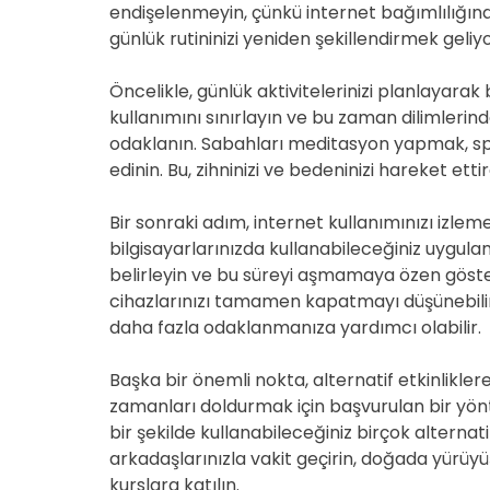
endişelenmeyin, çünkü internet bağımlılığınd
günlük rutininizi yeniden şekillendirmek geliyo
Öncelikle, günlük aktivitelerinizi planlayarak 
kullanımını sınırlayın ve bu zaman dilimlerin
odaklanın. Sabahları meditasyon yapmak, sp
edinin. Bu, zihninizi ve bedeninizi hareket etti
Bir sonraki adım, internet kullanımınızı izleme
bilgisayarlarınızda kullanabileceğiniz uygula
belirleyin ve bu süreyi aşmamaya özen gösteri
cihazlarınızı tamamen kapatmayı düşünebilirs
daha fazla odaklanmanıza yardımcı olabilir.
Başka bir önemli nokta, alternatif etkinlikler
zamanları doldurmak için başvurulan bir yön
bir şekilde kullanabileceğiniz birçok alternati
arkadaşlarınızla vakit geçirin, doğada yürüy
kurslara katılın.