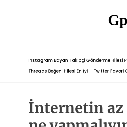
S
k
Gp
i
p
t
o
c
o
n
Instagram Bayan Takipçi Gönderme Hilesi P
t
e
Threads Beğeni Hilesi En İyi
Twitter Favori
n
t
İnternetin az
ne yapmalıy