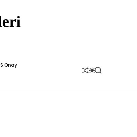
eri
S Onay
S
S
S
H
W
E
U
I
A
F
T
R
F
C
C
L
H
H
E
C
O
L
O
R
M
O