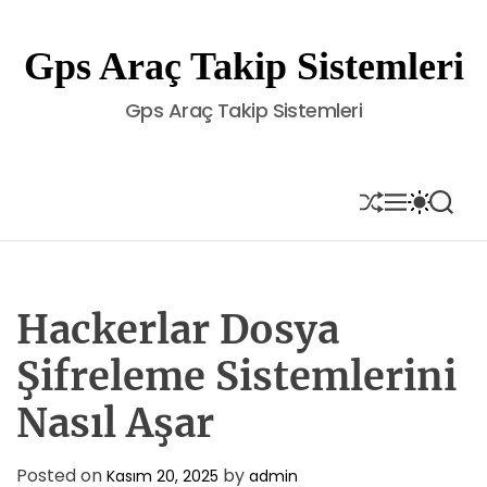
S
k
Gps Araç Takip Sistemleri
i
p
Gps Araç Takip Sistemleri
t
o
c
o
S
M
S
S
H
E
W
E
n
U
N
I
A
t
F
U
T
R
e
F
C
C
L
H
H
n
E
C
Hackerlar Dosya
t
O
L
Şifreleme Sistemlerini
O
R
Nasıl Aşar
M
O
D
E
Posted on
by
Kasım 20, 2025
admin