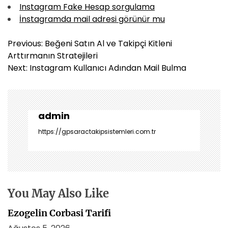
Instagram Fake Hesap sorgulama
İnstagramda mail adresi görünür mu
Y
Previous:
Beğeni Satın Al ve Takipçi Kitleni
a
Arttırmanın Stratejileri
z
Next:
Instagram Kullanıcı Adından Mail Bulma
ı
g
e
z
admin
i
https://gpsaractakipsistemleri.com.tr
n
m
e
s
i
You May Also Like
Ezogelin Corbasi Tarifi