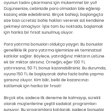
oyunun tadını çıkarmanız için mükemmel bir yol!
Düşünsenize, cebinizde para olmadan bile eğlenip
kazanç elde edebilirsiniz. Birçok bahisçi, başlangıçta
size bazı ücretsiz bahis hakları vererek sizi kendisine
çekmeyi amaçlıyor. İşte tam bu noktada, başlamak
için harika bir fırsat sunulmuş oluyor.
Para yatırma bonusları oldukça yaygın. Bu bonuslar
genellikle ilk para yatırma işleminize ek teminatsal
katkılar sağlar. Böylece, yatırdığınız miktarın üstüne
ek bir miktar alırsınız. Örneğin, eğer 100 TL
yatırırsanız, 50 TL bonus kazanabilirsiniz. Bu durumda,
oyuna 150 TL ile başlayarak daha fazla bahis yapma
şansınız oluyor. Kim bilir, belki de kazancınızı
katlamak için harika bir fırsat!
Birçok site, sadece ilk deneme ile kalmayıp, sürekli
olarak müşterilerine çeşitli sadakat programları
sunuyor. Bu programlara katılarak, sadece bonuslar