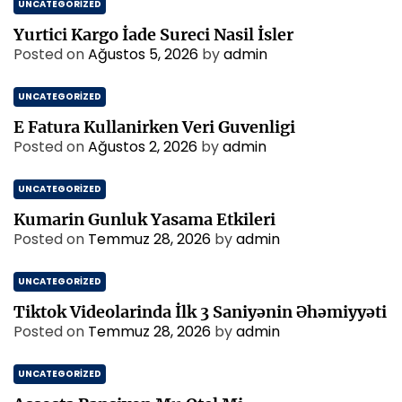
UNCATEGORIZED
Yurtici Kargo İade Sureci Nasil İsler
Posted on
Ağustos 5, 2026
by
admin
UNCATEGORIZED
E Fatura Kullanirken Veri Guvenligi
Posted on
Ağustos 2, 2026
by
admin
UNCATEGORIZED
Kumarin Gunluk Yasama Etkileri
Posted on
Temmuz 28, 2026
by
admin
UNCATEGORIZED
Tiktok Videolarinda İlk 3 Saniyənin Əhəmiyyəti
Posted on
Temmuz 28, 2026
by
admin
UNCATEGORIZED