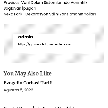
Y
Previous:
Varil Dolum Sistemlerinde Verimlilik
a
Sağlayan İpuçları
z
Next:
Farklı Dekorasyon Stilini Yansıtmanın Yolları
ı
g
e
z
admin
i
https://gpsaractakipsistemleri.com.tr
n
m
e
s
i
You May Also Like
Ezogelin Corbasi Tarifi
Ağustos 5, 2026