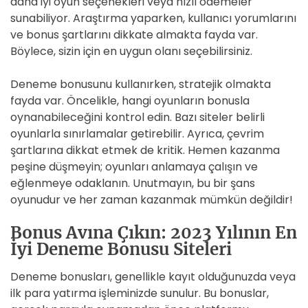
daha iyi oyun seçenekleri veya hızlı ödemeler
sunabiliyor. Araştırma yaparken, kullanıcı yorumlarını
ve bonus şartlarını dikkate almakta fayda var.
Böylece, sizin için en uygun olanı seçebilirsiniz.
Deneme bonusunu kullanırken, stratejik olmakta
fayda var. Öncelikle, hangi oyunların bonusla
oynanabileceğini kontrol edin. Bazı siteler belirli
oyunlarla sınırlamalar getirebilir. Ayrıca, çevrim
şartlarına dikkat etmek de kritik. Hemen kazanma
peşine düşmeyin; oyunları anlamaya çalışın ve
eğlenmeye odaklanın. Unutmayın, bu bir şans
oyunudur ve her zaman kazanmak mümkün değildir!
Bonus Avına Çıkın: 2023 Yılının En
İyi Deneme Bonusu Siteleri
Deneme bonusları, genellikle kayıt olduğunuzda veya
ilk para yatırma işleminizde sunulur. Bu bonuslar,