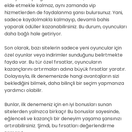
elde etmekle kalmaz, aynı zamanda vip
hizmetlerden de faydalanma şansı bulursunuz. Yani,
sadece kaydolmakla kalmayıp, devamlı bahis
yaparak ödüller kazanabilirsiniz. Bu durum, oyuncuları
daha bağlı hale getiriyor.
Son olarak, bazı sitelerin sadece yeni oyuncular için
özel oyunlar veya indirimler sunduğunu belirtmekte
fayda var. Bu tür özel fırsatlar, oyuncuların
kazançlarını artırmaları adına büyük fırsatlar yaratır.
Dolayısıyla, ilk denemenizde hangi avantajların sizi
beklediğini bilmek, daha bilinçli bir seçim yapmanıza
yardımcı olabilir.
Bunlar, ilk denemeniz için en iyi bonusları sunan
sitelerden yalnızca birkaçı! Bu bonuslar sayesinde,
eğlenceli ve kazançlı bir deneyim yaşama şansınızı
artırabilirsiniz. Şimdi, bu fırsatları değerlendirme