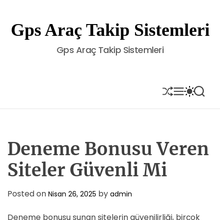
S
k
Gps Araç Takip Sistemleri
i
p
Gps Araç Takip Sistemleri
t
o
c
o
S
M
S
S
H
E
W
E
n
U
N
I
A
t
F
U
T
R
e
F
C
C
L
H
H
n
E
C
Deneme Bonusu Veren
t
O
L
Siteler Güvenli Mi
O
R
M
Posted on
by
Nisan 26, 2025
admin
O
D
E
Deneme bonusu sunan sitelerin güvenilirliği, birçok