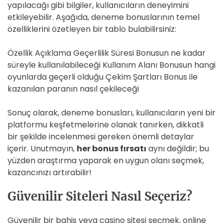
yapılacağı gibi bilgiler, kullanıcıların deneyimini
etkileyebilir. Aşağıda, deneme bonuslarının temel
özelliklerini özetleyen bir tablo bulabilirsiniz:
Özellik Açıklama Geçerlilik Süresi Bonusun ne kadar
süreyle kullanılabileceği Kullanım Alanı Bonusun hangi
oyunlarda geçerli olduğu Çekim Şartları Bonus ile
kazanılan paranın nasıl çekileceği
Sonuç olarak, deneme bonusları, kullanıcıların yeni bir
platformu keşfetmelerine olanak tanırken, dikkatli
bir şekilde incelenmesi gereken önemli detaylar
içerir. Unutmayın,
her bonus fırsatı
aynı değildir; bu
yüzden araştırma yaparak en uygun olanı seçmek,
kazancınızı artırabilir!
Güvenilir Siteleri Nasıl Seçeriz?
Güvenilir bir bahis veya casino sitesi seçmek, online