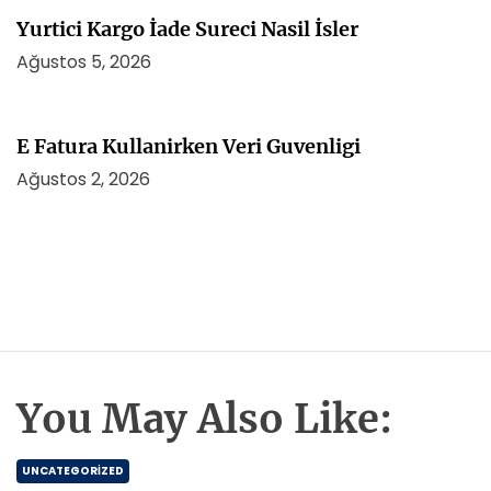
Yurtici Kargo İade Sureci Nasil İsler
Ağustos 5, 2026
E Fatura Kullanirken Veri Guvenligi
Ağustos 2, 2026
You May Also Like:
UNCATEGORIZED