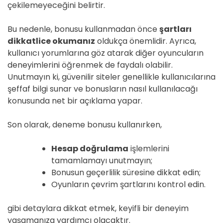
çekilemeyeceğini belirtir.
Bu nedenle, bonusu kullanmadan önce
şartları
dikkatlice okumanız
oldukça önemlidir. Ayrıca,
kullanıcı yorumlarına göz atarak diğer oyuncuların
deneyimlerini öğrenmek de faydalı olabilir.
Unutmayın ki, güvenilir siteler genellikle kullanıcılarına
şeffaf bilgi sunar ve bonusların nasıl kullanılacağı
konusunda net bir açıklama yapar.
Son olarak, deneme bonusu kullanırken,
Hesap doğrulama
işlemlerini
tamamlamayı unutmayın;
Bonusun geçerlilik süresine dikkat edin;
Oyunların çevrim şartlarını kontrol edin.
gibi detaylara dikkat etmek, keyifli bir deneyim
yaşamanıza yardımcı olacaktır.