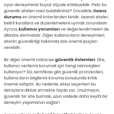
oyun deneyiminizi büyük ölçüde etkileyebilir. Peki, bu
güvenilir siteleri nasıl bulabilirsiniz? Öncelikle,
lisans
durumu
en önemli kriterlerden biridir. Lisanslı siteler,
belirli kurallara ve düzenlemelere uymak zorundadır.
Ayrıca,
kullanıcı yorumları
ve değerlendirmeleri de
dikkate alınmalıdır. Diğer kullanıcıların deneyimleri,
sitenin güvenilirliği hakkında size önemli ipuçları
verebilir.
Bir diğer önemli nokta ise
güvenlik önlemleri
. Site,
kullanıcı verilerini korumak için hangi teknolojileri
kullanıyor? SSL sertifikası gibi güvenlik protokolleri,
kullanıcıların bilgilerini koruma konusunda kritik
öneme sahiptir. Bu nedenle, siteyi seçerken bu
detaylara dikkat etmekte fayda var. Unutmayın,
güvenilir bir site bulmak, uzun vadede daha keyifli bir
deneyim yaşamanızı sağlar!