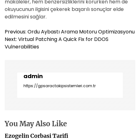
makaleler, hem benzersizliklerini korurken hem de
okuyucunun ilgisini çekerek başarılı sonuçlar elde
edilmesini sağlar.
Y
Previous:
Ordu Aybastı Arama Motoru Optimizasyonu
a
Next:
Virtual Patching A Quick Fix for DDOS
z
Vulnerabilities
ı
g
e
z
admin
i
https://gpsaractakipsistemleri.com.tr
n
m
e
s
i
You May Also Like
Ezogelin Corbasi Tarifi