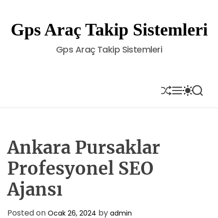
S
k
Gps Araç Takip Sistemleri
i
p
Gps Araç Takip Sistemleri
t
o
c
o
S
M
S
S
H
E
W
E
n
U
N
I
A
t
F
U
T
R
e
F
C
C
L
H
H
n
E
C
Ankara Pursaklar
t
O
L
Profesyonel SEO
O
R
Ajansı
M
O
D
E
Posted on
by
Ocak 26, 2024
admin